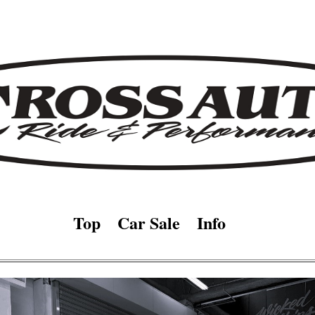
入車 ハイドロリクス エアサス レストア カスタム リフトアップ タコ
奈川 川崎 横浜 東京 大田区 世田谷区
Top
Car Sale
Info