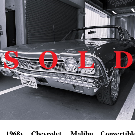
　1968y　Chevrolet　 Malibu　Convertibl