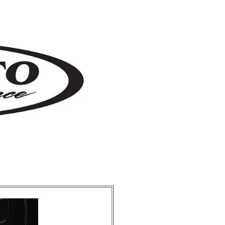
マ インパラ キャデラック jeep ラングラー ヴィンテージカー 神