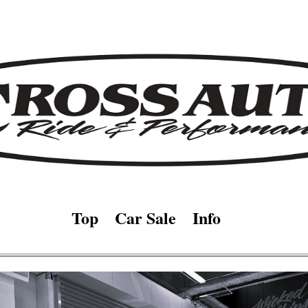
入車 ハイドロリクス エアサス レストア カスタム リフトアップ タコ
奈川 川崎 横浜 東京 大田区 世田谷区
Top
Car Sale
Info