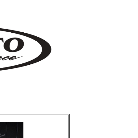
マ インパラ キャデラック jeep ラングラー ヴィンテージカー 神