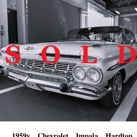
　1959y　Chevrolet　Impala　Hardtop